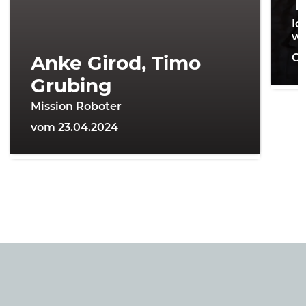
T
Ic
wi
Anke Girod, Timo
On
Grubing
Mission Roboter
vom 23.04.2024