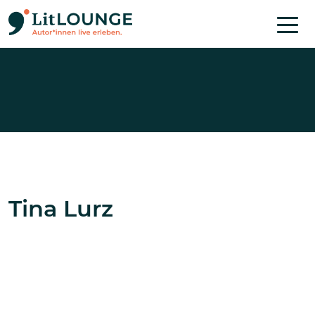
Direkt zum Inhalt
Tina Lurz