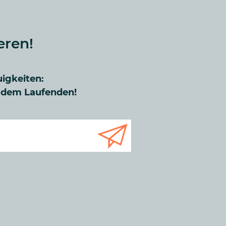
eren!
uigkeiten:
f dem Laufenden!