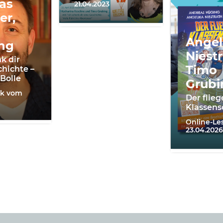
as
21.04.2023
er,
Angel
ng
Niestr
k dir
Timo
chichte –
 Bolle
Grubi
lk vom
Der flie
Klassens
Online-L
23.04.2026