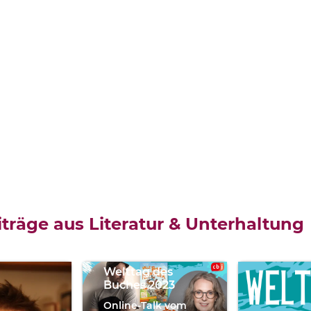
Katharina
Reschke,
träge aus Literatur & Unterhaltung
Timo
Grubing
Welttag des
Buches 2023
Online-Talk vom