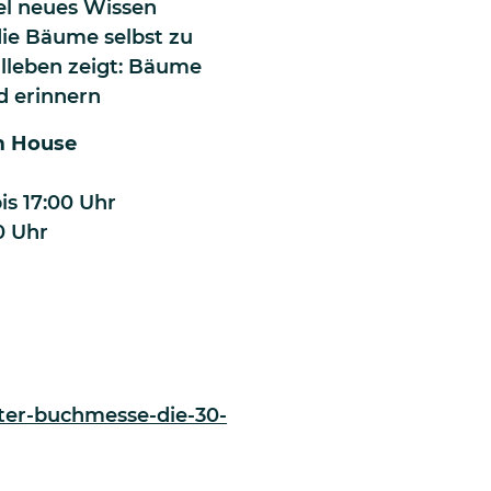
el neues Wissen
 die Bäume selbst zu
lleben zeigt: Bäume
d erinnern
om House
is 17:00 Uhr
0 Uhr
rter-buchmesse-die-30-