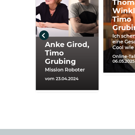
Thom
Winkl
Timo
Grubi
Ich schen
eine Ges
Anke Girod,
Cool wie
Timo
Online-Ta
Grubing
06.05.2025
Mission Roboter
vom 23.04.2024