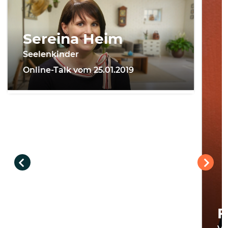
Sereina Heim
Seelenkinder
Online-Talk vom 25.01.2019
F