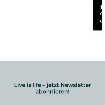
B
Qu
On
Live is life – jetzt Newsletter
abonnieren!