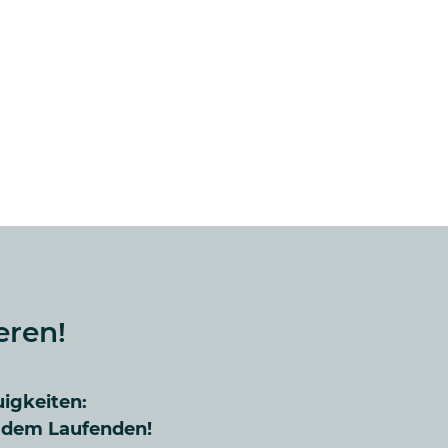
eren!
uigkeiten:
f dem Laufenden!