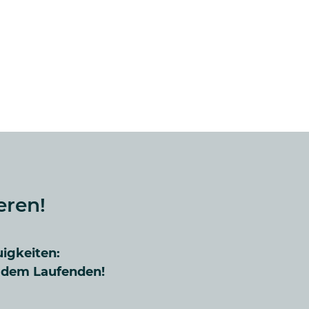
eren!
uigkeiten:
f dem Laufenden!