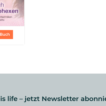
Buch
 is life – jetzt Newsletter abonni