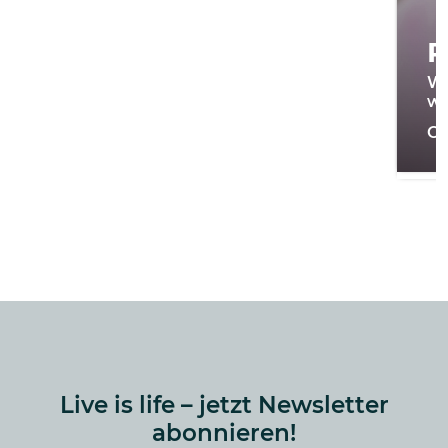
R
Wi
we
On
Live is life – jetzt Newsletter
abonnieren!