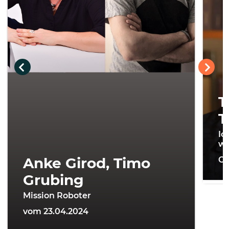
T
T
Ic
wi
Anke Girod, Timo
On
Grubing
Mission Roboter
vom 23.04.2024