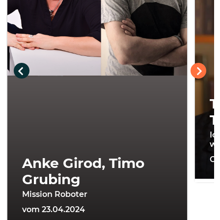
T
T
Ic
wi
Anke Girod, Timo
On
Grubing
Mission Roboter
vom 23.04.2024