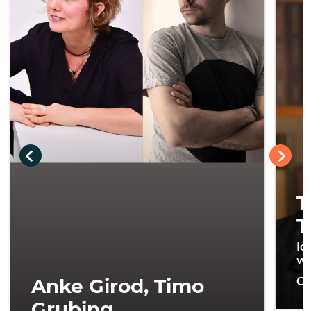
T
T
Ic
wi
Anke Girod, Timo
On
Grubing