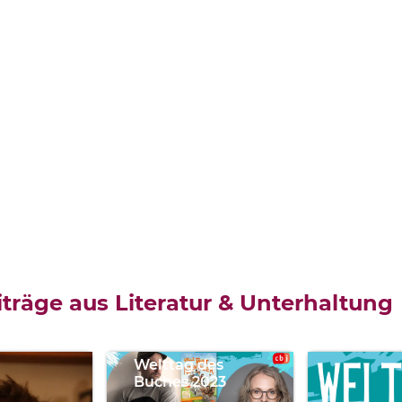
Katharina
Reschke,
träge aus Literatur & Unterhaltung
Timo
Grubing
Welttag des
Buches 2023