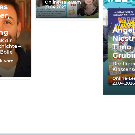
Online-Talk vom
as
21.04.2023
er,
Angel
ng
Niestr
k dir
Timo
chichte –
 Bolle
Grubi
lk vom
Der flie
Klassens
Online-L
23.04.2026