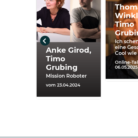
Thom
Winkl
Timo
Grubi
Ich schen
eine Ges
Anke Girod,
Cool wie
Timo
Online-Ta
Grubing
06.05.2025
Mission Roboter
vom 23.04.2024