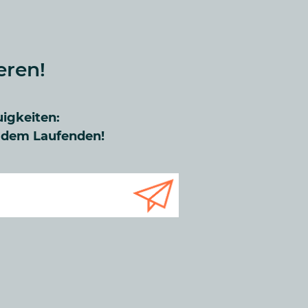
eren!
uigkeiten:
f dem Laufenden!