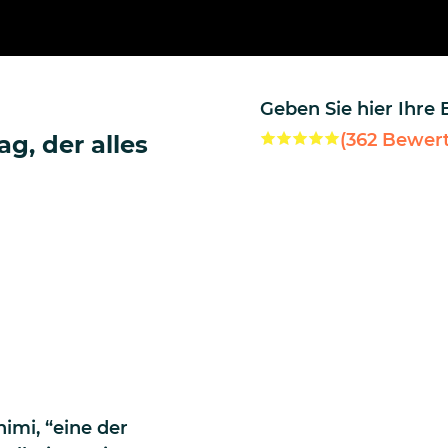
Geben Sie hier Ihre
(
362
Bewert
g, der alles
imi, “eine der