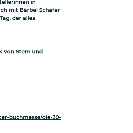
ellerinnen in
ch mit Bärbel Schäfer
ag, der alles
k von Stern und
ter-buchmesse/die-30-