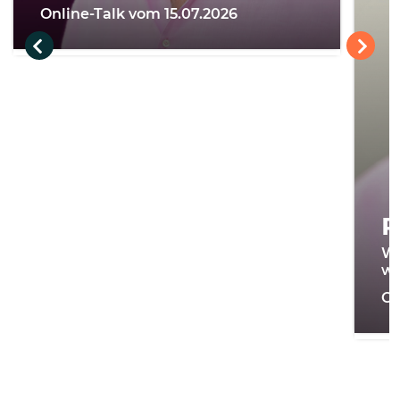
Online-Talk vom 15.07.2026
R
Wi
we
On