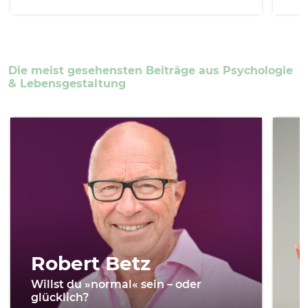
Die meist gesehensten Beiträge aus Psychologie
& Lebensgestaltung
Robert Betz
Willst du »normal« sein – oder
glücklich?