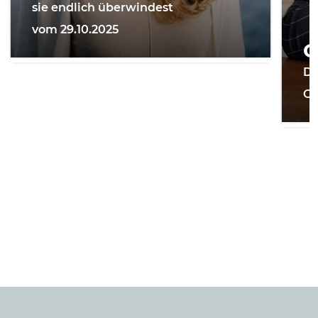
sie endlich überwindest
vom 29.10.2025
G
Di
On