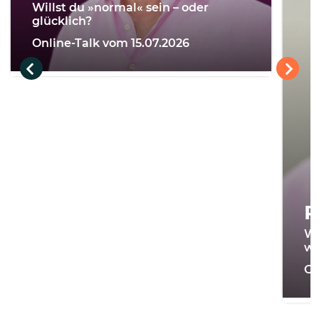
Willst du »normal« sein – oder
glücklich?
Online-Talk vom 15.07.2026
R
Wi
we
On