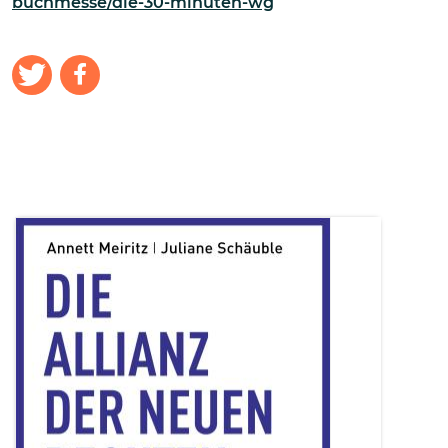
buchmesse/die-30-minuten-wg