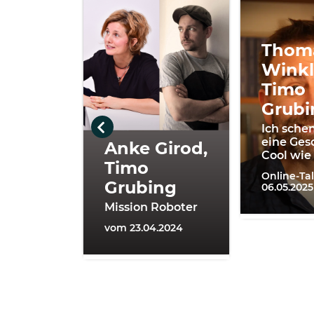
Thom
Winkl
Timo
Grubi
Ich schen
eine Ges
Anke Girod,
Cool wie
Timo
Online-Ta
Grubing
06.05.2025
Mission Roboter
vom 23.04.2024