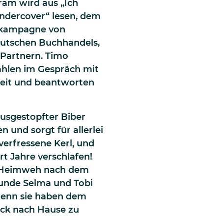
ram wird aus „Ich
Undercover“ lesen, dem
gskampagne von
eutschen Buchhandels,
 Partnern. Timo
zählen im Gespräch mit
beit und beantworten
ausgestopfter Biber
 und sorgt für allerlei
 verfressene Kerl, und
rt Jahre verschlafen!
es Heimweh nach dem
eunde Selma und Tobi
 denn sie haben dem
ück nach Hause zu