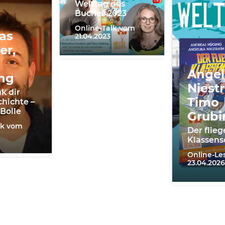
Welttag des
Buches 2023
Online-Talk vom
as
21.04.2023
er,
Angel
ng
Niestr
k dir
Timo
chichte –
 Bolle
Grubi
lk vom
Der flie
Klassens
Online-L
23.04.2026