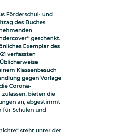
aus Förderschul- und
lttag des Buches
ilnehmenden
ndercover“ geschenkt.
sönliches Exemplar des
21 verfassten
Üblicherweise
einem Klassenbesuch
andlung gegen Vorlage
 die Corona-
zulassen, bieten die
ösungen an, abgestimmt
 für Schulen und
hichte“ steht unter der