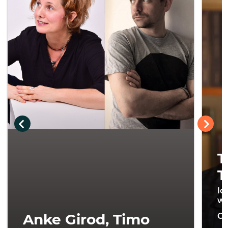
T
T
Ic
wi
Anke Girod, Timo
On