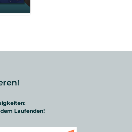
eren!
uigkeiten:
f dem Laufenden!