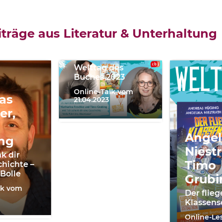
Katharina
Reschke,
träge aus Literatur & Unterhaltung
Timo
Grubing
Welttag des
Buches 2023
Online-Talk vom
as
21.04.2023
er,
Angel
ng
Niestr
k dir
Timo
chichte –
 Bolle
Grubi
lk vom
Der flie
Klassens
Online-L