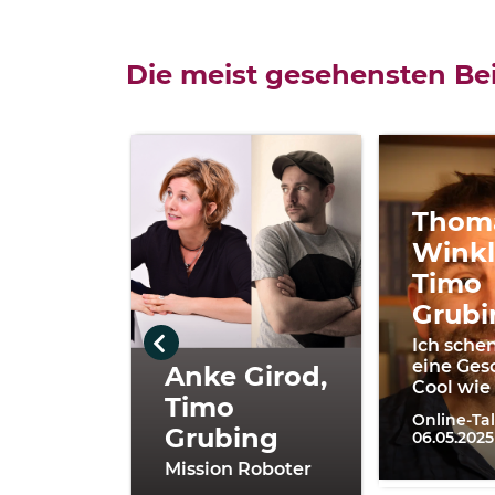
Die meist gesehensten Bei
Thom
Winkl
Timo
Grubi
Ich schen
eine Ges
Anke Girod,
Cool wie
Timo
Online-Ta
Grubing
06.05.2025
Mission Roboter