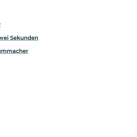
r
 Zwei Sekunden
aummacher