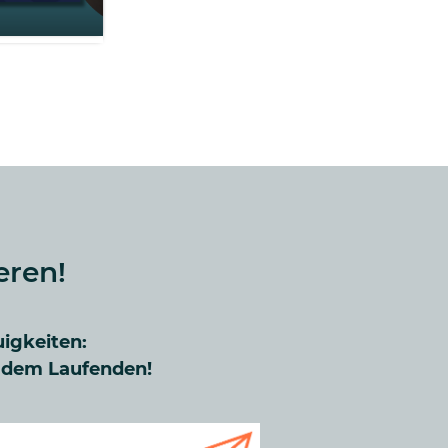
eren!
uigkeiten:
f dem Laufenden!