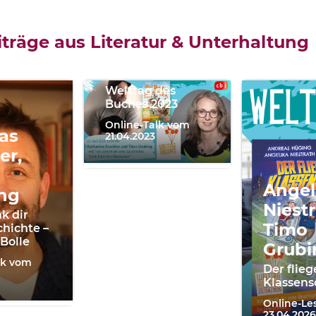
Katharina
Reschke,
träge aus Literatur & Unterhaltung
Timo
Grubing
Welttag des
Buches 2023
Online-Talk vom
as
21.04.2023
er,
Angel
ng
Niestr
k dir
Timo
chichte –
 Bolle
Grubi
lk vom
Der flie
Klassens
Online-L
23.04.2026