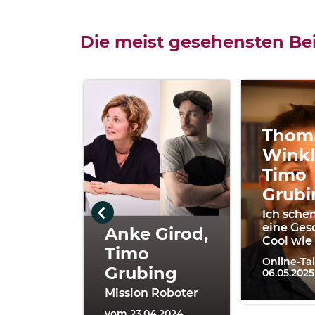
Die meist gesehensten Bei
Thom
Winkl
Timo
Grubi
Ich schen
eine Ges
Anke Girod,
Cool wie
Timo
Online-Ta
Grubing
06.05.2025
Mission Roboter
vom 23.04.2024