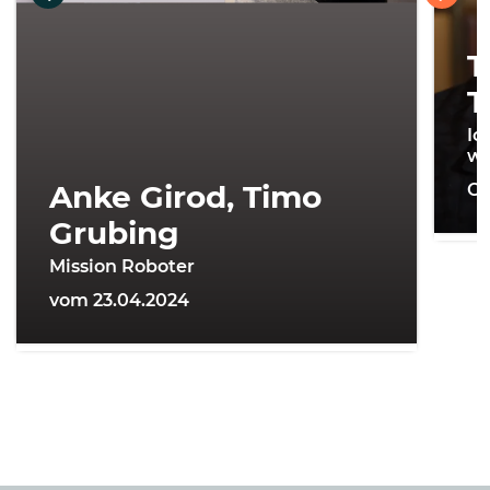
T
T
Ic
wi
Anke Girod, Timo
On
Grubing
Mission Roboter
vom 23.04.2024