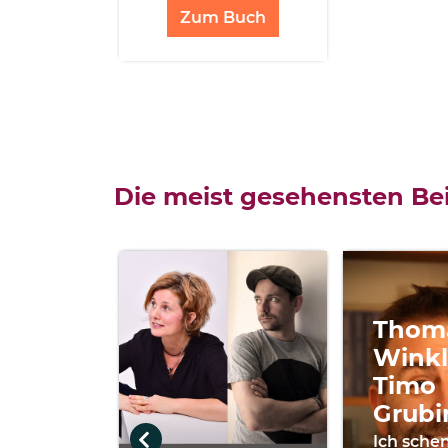
Zum Buch
Die meist gesehensten Bei
Thom
Winkl
Timo
Grubi
Ich schen