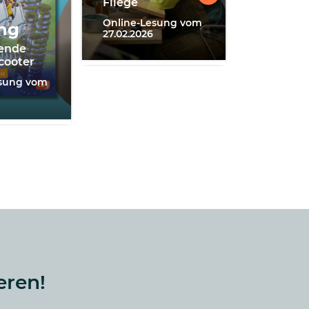
Fliege
kopf!
Online-Lesung vom
ng
Online-Ta
27.02.2026
04.04.202
gende
cooter
esung vom
eren!