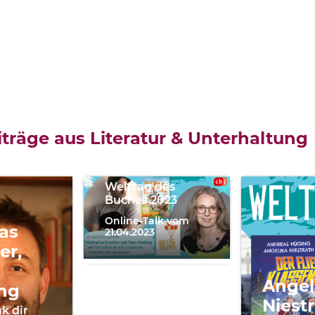
Katharina
Reschke,
träge aus Literatur & Unterhaltung
Timo
Grubing
Welttag des
Buches 2023
Online-Talk vom
as
21.04.2023
er,
Angel
ng
Niestr
k dir