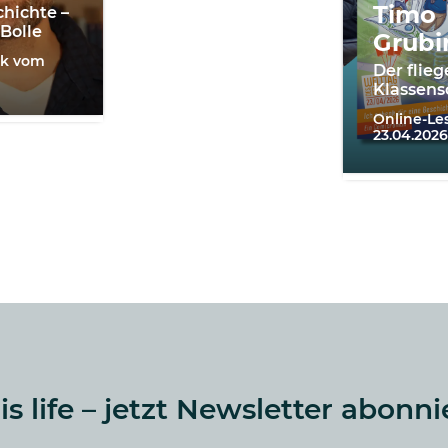
Timo
chichte –
 Bolle
Grubi
lk vom
Der flie
Klassens
Online-L
23.04.2026
 is life – jetzt Newsletter abonni