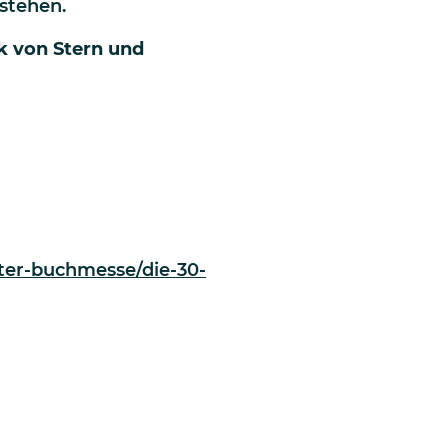
stehen.
k von Stern und
ter-buchmesse/die-30-