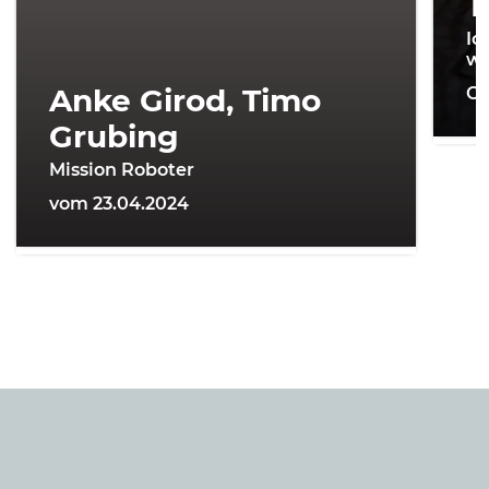
T
Ic
wi
Anke Girod, Timo
On
Grubing
Mission Roboter
vom 23.04.2024