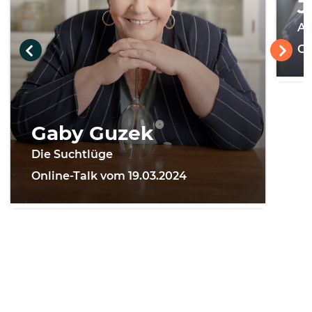
J
Ar
On
Gaby Guzek
Die Suchtlüge
Online-Talk vom 19.03.2024