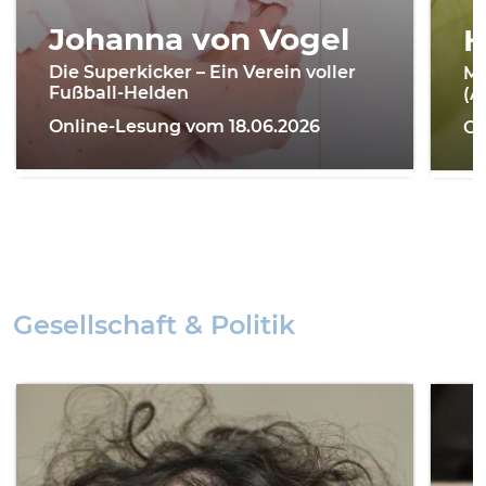
Johanna von Vogel
H
Die Superkicker – Ein Verein voller
Me
Fußball-Helden
(A
Online-Lesung vom 18.06.2026
On
Gesellschaft & Politik