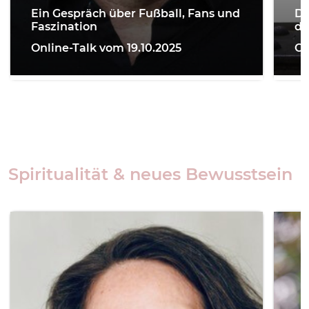
De
Ein Gespräch über Fußball, Fans und
de
Faszination
On
Online-Talk vom 19.10.2025
Spiritualität & neues Bewusstsein