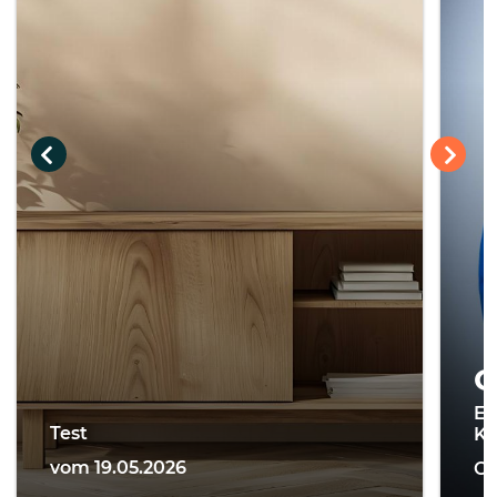
C
Ei
Test
Ki
vom 19.05.2026
On