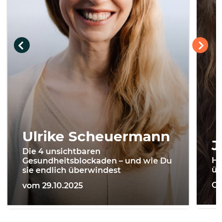
Ulrike Scheuermann
J
Die 4 unsichtbaren
He
Gesundheitsblockaden – und wie Du
üb
sie endlich überwindest
On
vom 29.10.2025