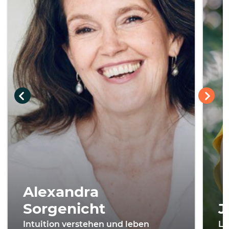
Alexandra
J
Sorgenicht
La
Intuition verstehen und leben