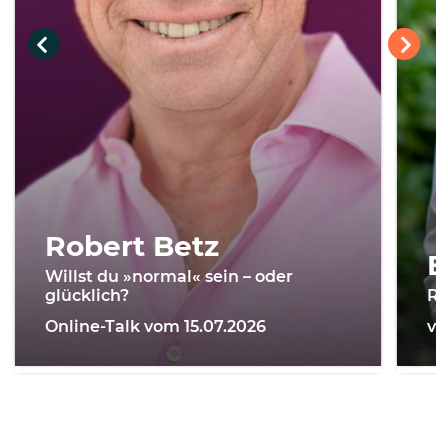
Robert Betz
B
Willst du »normal« sein – oder
Ra
glücklich?
vo
Online-Talk vom 15.07.2026