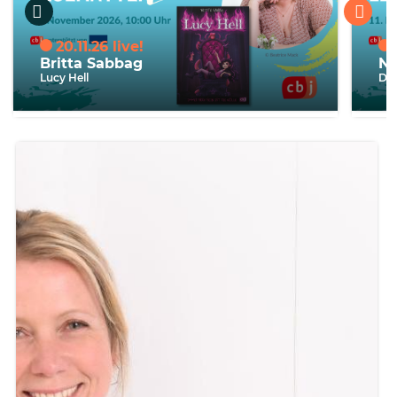
20.11.26
Britta Sabbag
Ni
Lucy Hell
Das