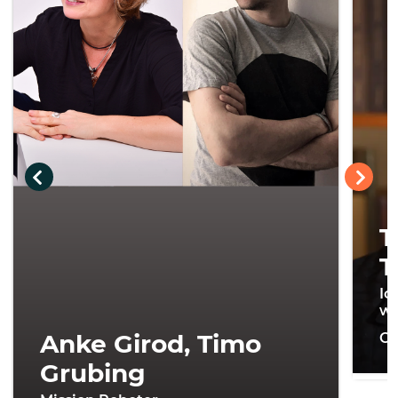
T
T
Ic
wi
Anke Girod, Timo
On
Grubing