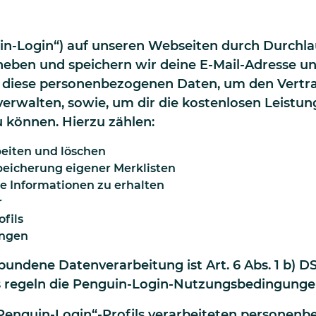
in-Login“) auf unseren Webseiten durch Durchl
heben und speichern wir deine E-Mail-Adresse un
 diese personenbezogenen Daten, um den Vertrag
 verwalten, sowie, um dir die kostenlosen Leis
u können. Hierzu zählen:
eiten und löschen
peicherung eigener Merklisten
le Informationen zu erhalten
r
fils
ungen
bundene Datenverarbeitung ist Art. 6 Abs. 1 b) D
 regeln die
Penguin-Login-Nutzungsbedingunge
Penguin-Login“-Profils verarbeiteten personenb