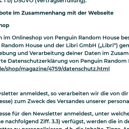
. 1 b) DSGVO (Vertragserfüllung).
ebote im Zusammenhang mit der Webseite
shop
 im Onlineshop von Penguin Random House bestel
 Random House und der Libri GmbH („Libri“) gem
Erhebung und Verarbeitung deiner Daten im Zus
erte Datenschutzerklärung von Penguin Random 
de/shop/magazine/4759/datenschutz.html
sletter anmeldest, so verarbeiten wir die von d
resse) zum Zweck des Versandes unserer personal
resse für den Newsletter anmeldest, unter welch
e nachfolgend Ziff. 3.3) verfügst, werden die i