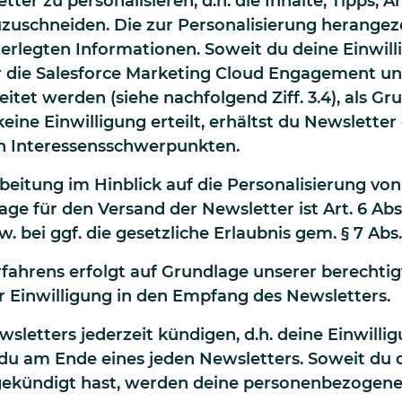
ter zu personalisieren, d.h. die Inhalte, Tipps, 
uzuschneiden. Die zur Personalisierung herange
terlegten Informationen. Soweit du deine Einwill
r die Salesforce Marketing Cloud Engagement un
tet werden (siehe nachfolgend Ziff. 3.4), als Gr
ine Einwilligung erteilt, erhältst du Newsletter
 Interessensschwerpunkten.
itung im Hinblick auf die Personalisierung von N
e für den Versand der Newsletter ist Art. 6 Abs. 
. bei ggf. die gesetzliche Erlaubnis gem. § 7 Abs
hrens erfolgt auf Grundlage unserer berechtigten 
Einwilligung in den Empfang des Newsletters.
etters jederzeit kündigen, d.h. deine Einwillig
du am Ende eines jeden Newsletters. Soweit du 
ekündigt hast, werden deine personenbezogene