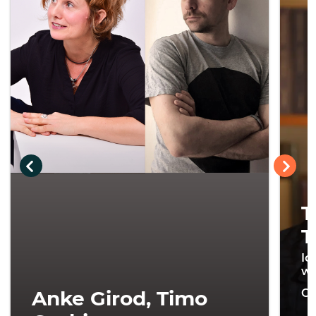
T
T
Ic
wi
Anke Girod, Timo
On