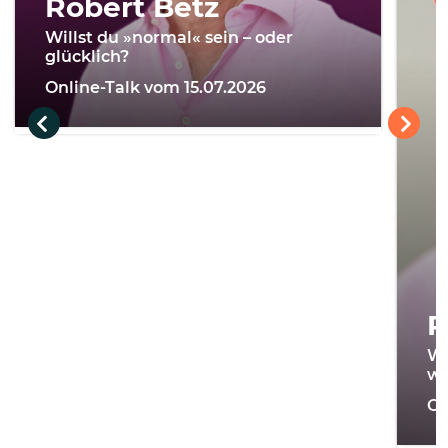
Robert Betz
Willst du »normal« sein – oder
glücklich?
Online-Talk vom 15.07.2026
R
Wi
we
On