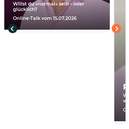
Willst du »normal« sein – oder
glücklich?
Online-Talk vom 15.07.2026
R
Wi
we
On