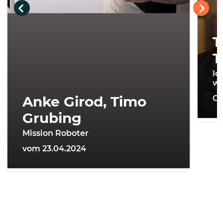
T
T
Ic
wi
Anke Girod, Timo
On
Grubing
Mission Roboter
vom 23.04.2024