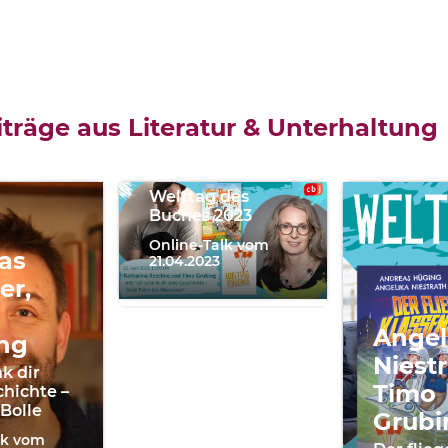
Katharina
Reschke,
träge aus Literatur & Unterhaltung
Timo
Grubing
Welttag des
Buches 2023
Online-Talk vom
as
21.04.2023
er,
Angel
ng
Niestr
k dir
Timo
chichte –
 Bolle
Grubi
lk vom