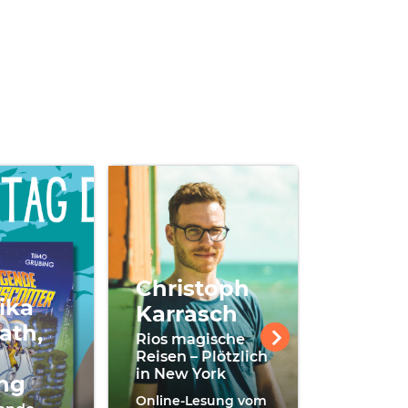
Christoph
Kai P
ika
Karrasch
ath,
Mach die
Rios magische
Fliege
Reisen – Plötzlich
in New York
Online-L
ng
27.02.2026
Online-Lesung vom