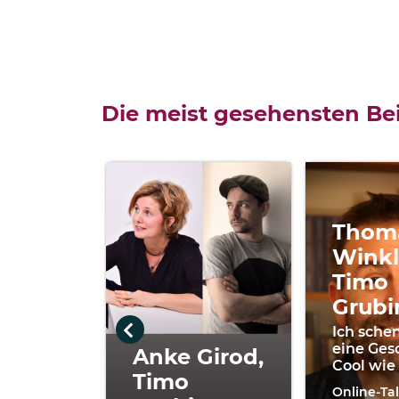
Die meist gesehensten Bei
Thom
Winkl
Timo
Grubi
Ich schen
eine Ges
Anke Girod,
Cool wie
Timo
Online-Ta