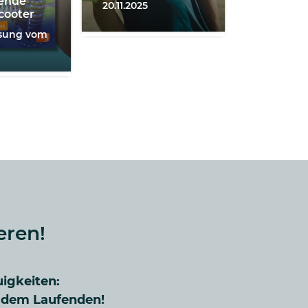
gende
20.11.2025
cooter
esung vom
eren!
uigkeiten:
f dem Laufenden!