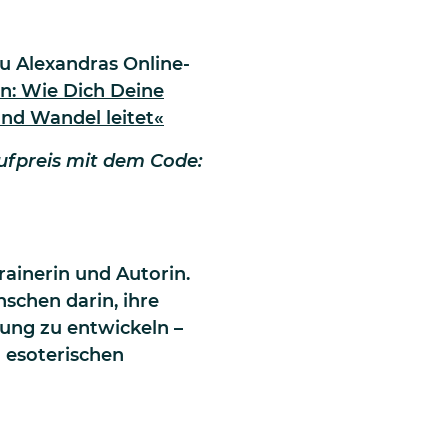
zu Alexandras Online-
on:
Wie Dich Deine
nd Wandel leitet«
aufpreis mit dem Code:
trainerin und Autorin.
nschen darin, ihre
hrung zu entwickeln –
n esoterischen