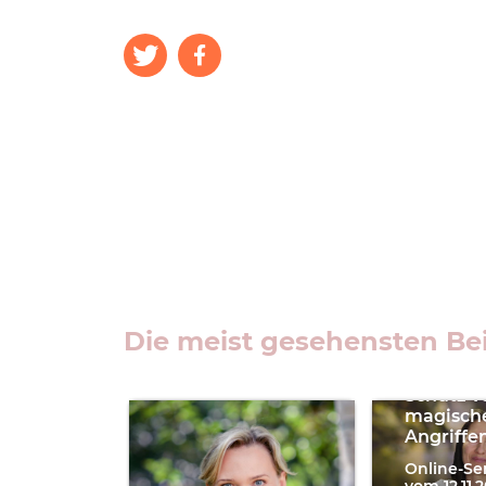
Die meist gesehensten Bei
Lumir
Schutz v
magisch
Angriffe
Online-Se
vom 12.11.2