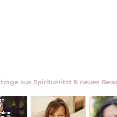
träge aus Spiritualität & neues Bew
a
or
en
n
minar
015