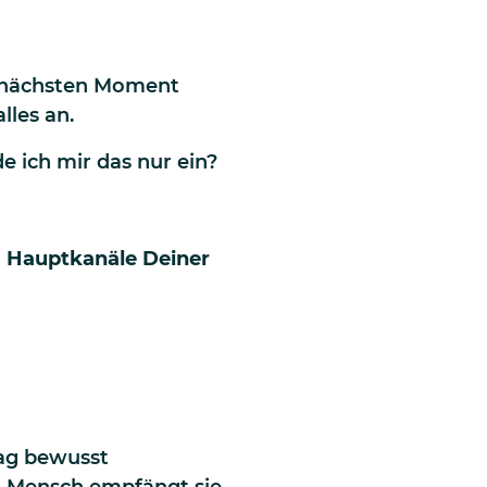
m nächsten Moment
lles an.
de ich mir das nur ein?
3 Hauptkanäle Deiner
tag bewusst
 Mensch empfängt sie