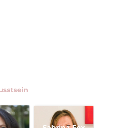
usstsein
Sabrina Fox