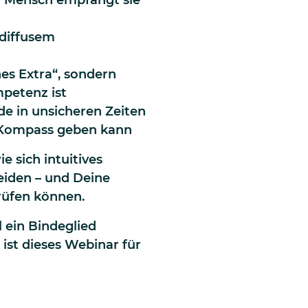
diffusem
es Extra“, sondern
petenz ist
de in unsicheren Zeiten
d Kompass geben kann
ie sich intuitives
eiden – und Deine
üfen können.
 ein Bindeglied
ist dieses Webinar für