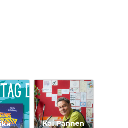
Chris
Kai Pannen
ika
Karra