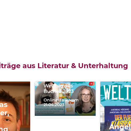
Katharina
Reschke,
träge aus Literatur & Unterhaltung
Timo
Grubing
Welttag des
Buches 2023
Online-Talk vom
as
21.04.2023
er,
Angel
ng