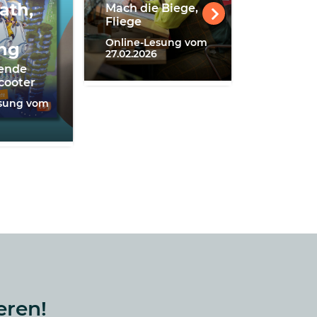
ath,
Mach die Biege,
Rios mag
Fliege
Reisen – 
in New Y
Online-Lesung vom
ng
27.02.2026
Online-L
gende
20.11.2025
cooter
esung vom
eren!