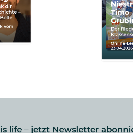
Niestr
k dir
Timo
chichte –
 Bolle
Grubi
lk vom
Der flie
Klassens
Online-L
23.04.2026
 is life – jetzt Newsletter abonni