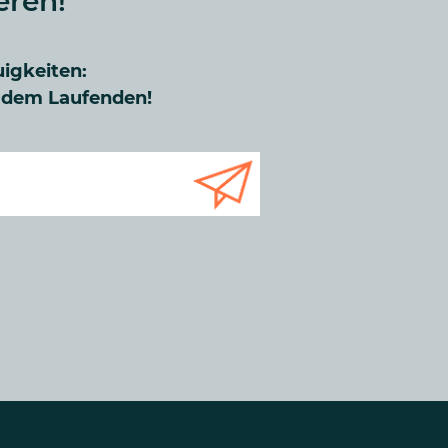
eren!
uigkeiten:
f dem Laufenden!