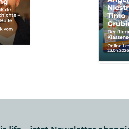
ng
Niestr
k dir
Timo
chichte –
 Bolle
Grubi
lk vom
Der flie
Klassens
Online-L
23.04.2026