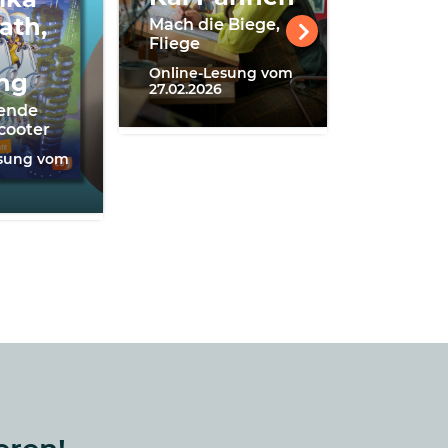
Stockho
ath,
Mach die Biege,
stehen di
Fliege
kopf!
Online-Lesung vom
ng
Online-Ta
27.02.2026
04.04.202
gende
cooter
esung vom