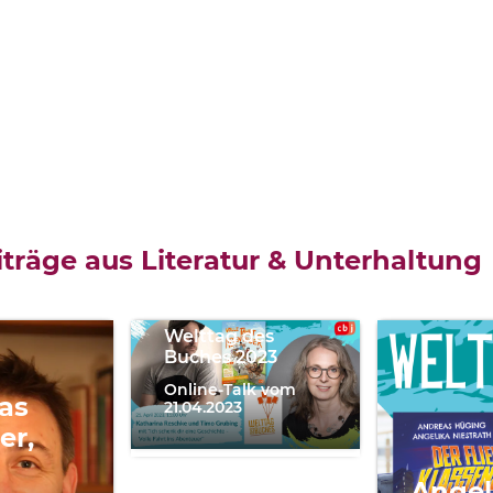
Katharina
Reschke,
träge aus Literatur & Unterhaltung
Timo
Grubing
Welttag des
Buches 2023
Online-Talk vom
as
21.04.2023
er,
Angel