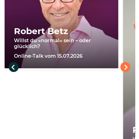
Robert Betz
Willst du »normal« sein – oder
glücklich?
Online-Talk vom 15.07.2026
R