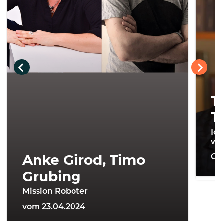
T
T
Ic
wi
Anke Girod, Timo
On
Grubing
Mission Roboter
vom 23.04.2024