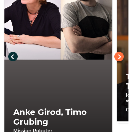
T
T
Ic
wi
Anke Girod, Timo
On
Grubing
Mission Roboter