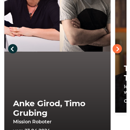
T
T
Ic
wi
Anke Girod, Timo
On
Grubing
Mission Roboter