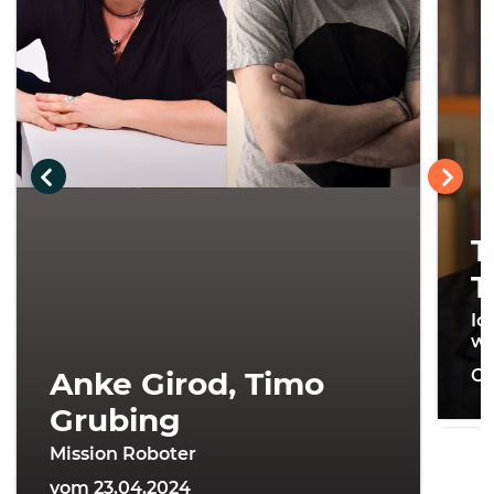
T
T
Ic
wi
Anke Girod, Timo
On
Grubing
Mission Roboter
vom 23.04.2024