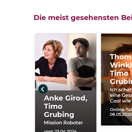
Die meist gesehensten Bei
Thom
Winkl
Timo
Grubi
Ich schen
eine Ges
Anke Girod,
Cool wie
Timo
Online-Ta
Grubing
06.05.2025
Mission Roboter
vom 23.04.2024