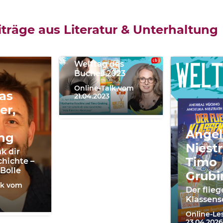
Katharina
Reschke,
träge aus Literatur & Unterhaltung
Timo
Grubing
Welttag des
Buches 2023
Online-Talk vom
as
21.04.2023
er,
Angel
ng
Niestr
k dir
Timo
chichte –
 Bolle
Grubi
lk vom
Der flie
Klassens
Online-L
23.04.2026