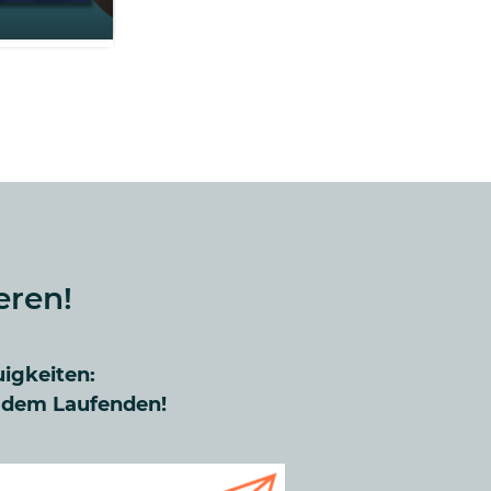
eren!
uigkeiten:
f dem Laufenden!