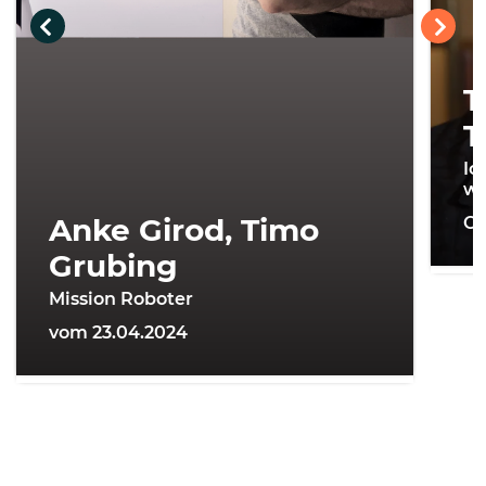
T
T
Ic
wi
Anke Girod, Timo
On
Grubing
Mission Roboter
vom 23.04.2024