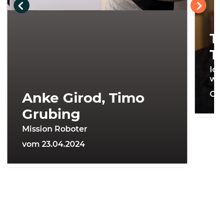
T
T
Ic
wi
Anke Girod, Timo
On
Grubing
Mission Roboter
vom 23.04.2024