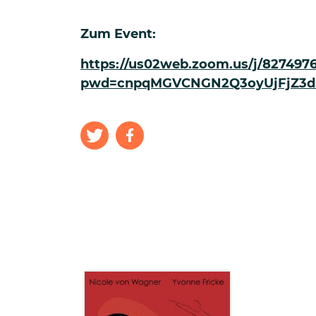
Zum Event:
https://us02web.zoom.us/j/827497
pwd=cnpqMGVCNGN2Q3oyUjFjZ3d