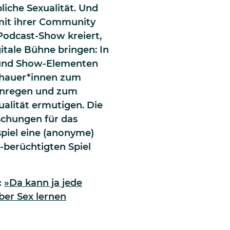
liche Sexualität. Und
 mit ihrer Community
Podcast-Show kreiert,
gitale Bühne bringen: In
 und Show-Elementen
chauer*innen zum
anregen und zum
ualität ermutigen. Die
schungen für das
spiel eine (anonyme)
berüchtigten Spiel
:
»Da kann ja jede
er Sex lernen