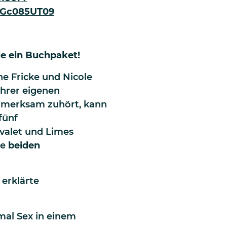
Gc085UT09
ie ein Buchpaket!
e Fricke und Nicole
hrer eigenen
fmerksam zuhört, kann
fünf
valet und Limes
ie
beiden
 erklärte
mal Sex in einem