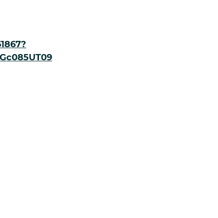
61867?
Gc085UT09