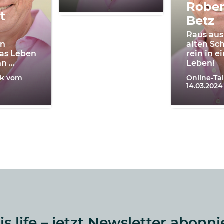
Rober
t
Betz
Raus aus
ön
alten Sc
as Leben
rein in e
nn …
Leben!
lk vom
Online-Ta
14.03.2024
 is life – jetzt Newsletter abonni