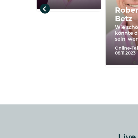
Rober
Betz
Wie sch
könnte d
sein, we
Online-Ta
08.11.2023
Live