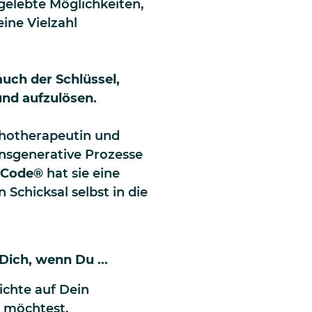
gelebte Möglichkeiten,
ne Vielzahl
auch der Schlüssel,
und aufzulösen.
chotherapeutin und
ansgenerative Prozesse
-Code®
hat sie eine
Schicksal selbst in die
Dich, wenn Du ...
hichte auf Dein
 möchtest.