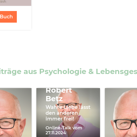
Buch
iträge aus Psychologie & Lebensge
Robert
Betz
Wahre Liebe lässt
den anderen
immer frei!
Online-Talk vom
27.11.2024