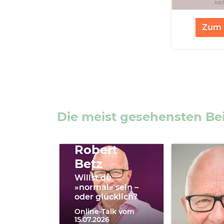
Zum 
Die meist gesehensten Be
Robert
Betz
Willst du
»normal« sein –
oder glücklich?
Online-Talk vom
15.07.2026