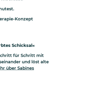
mutest.
herapie-Konzept
rbtes Schicksal«
hritt für Schritt mit
einander und löst alte
hr über Sabines