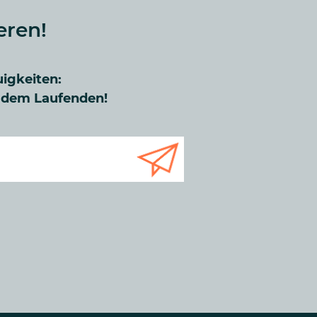
eren!
uigkeiten:
f dem Laufenden!