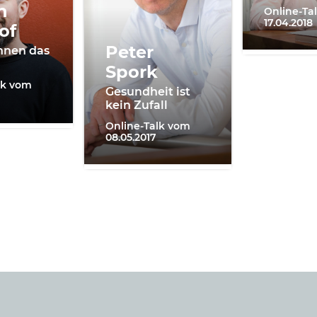
n
Online-Ta
17.04.2018
of
Peter
nnen das
Spork
lk vom
Gesundheit ist
kein Zufall
Online-Talk vom
08.05.2017