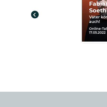
Fabia
Soeth
Väter kö
auch!
Online-Ta
17.05.2022