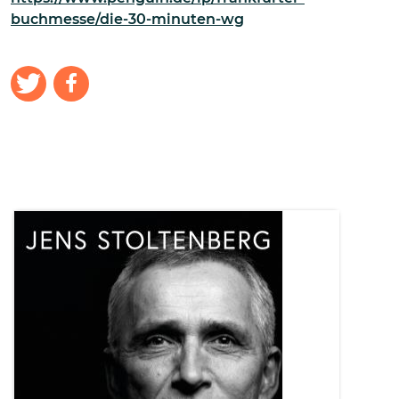
buchmesse/die-30-minuten-wg