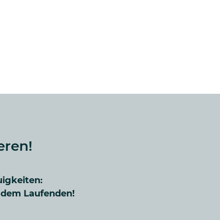
eren!
uigkeiten:
f dem Laufenden!